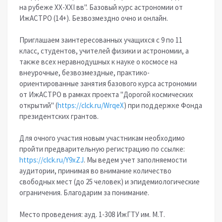
на рубеже XX-XXI вв". Базовый курс астрономии от
ИжАСТРО (14+). Безвозмездно очно и онлайн.
Приглашаем заинтересованных учащихся с 9 по 11
класс, студентов, учителей физики и астрономии, а
также всех неравнодушных к науке о космосе на
внеурочные, безвозмездные, практико-
ориентированные занятия базового курса астрономии
от ИжАСТРО в рамках проекта "Дорогой космических
открытий" (
https://clck.ru/WrqeX
) при поддержке Фонда
президентских грантов.
Для очного участия новым участникам необходимо
пройти предварительную регистрацию по ссылке:
https://clck.ru/Y9xZJ
. Мы ведем учет заполняемости
аудитории, принимая во внимание количество
свободных мест (до 25 человек) и эпидемиологические
ограничения. Благодарим за понимание.
Место проведения: ауд. 1-308 ИжГТУ им. М.Т.