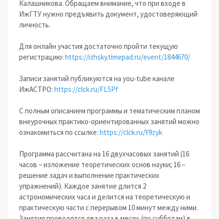
Калашникова. Обращаем внимание, что при входе в
ИжГТУ нужно предъявить документ, удостоверяющий
личность.
Для онлайн участия достаточно пройти текущую
регистрацию:
https://izhsky.timepad.ru/event/1844670/
Записи занятий публикуются на you-tube канале
ИжАСТРО:
https://clck.ru/FL5Pf
С полным описанием программы и тематическим планом
внеурочных практико-ориентированных занятий можно
ознакомиться по ссылке:
https://clck.ru/Y9zyk
Программа рассчитана на 16 двухчасовых занятий (16
часов – изложение теоретических основ науки; 16 –
решение задач и выполнение практических
упражнений). Каждое занятие длится 2
астрономических часа и делится на теоретическую и
практическую части с перерывом 10 минут между ними.
Занятия проводятся два раза в месяц (по субботам) в