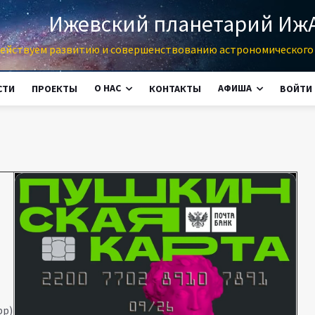
Ижевский планетарий Иж
ействуем развитию и совершенствованию астрономического 
О НАС
АФИША
СТИ
ПРОЕКТЫ
КОНТАКТЫ
ВОЙТИ
pp)