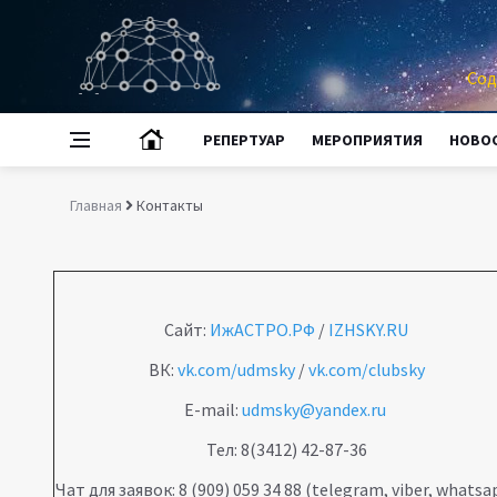
Сод
РЕПЕРТУАР
МЕРОПРИЯТИЯ
НОВО
Главная
Контакты
Сайт:
ИжАСТРО.РФ
/
IZHSKY.RU
ВК:
vk.com/udmsky
/
vk.com/clubsky
E-mail:
udmsky@yandex.ru
Тел: 8(3412) 42-87-36
Чат для заявок: 8 (909) 059 34 88 (telegram, viber, whatsa