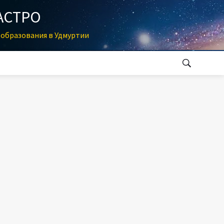
АСТРО
образования в Удмуртии