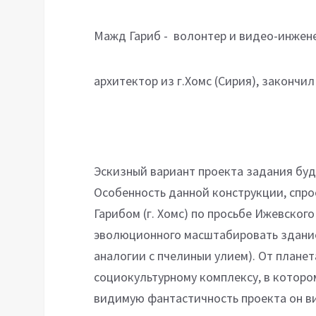
Мажд Гариб - волонтер и видео-инже
архитектор из г.Хомс (Сирия), закончи
Эскизный вариант проекта задания буд
Особенность данной конструкции, спр
Гарибом (г. Хомс) по просьбе Ижевског
эволюционного масштабировать здание 
аналогии с пчелиныи улием). От плане
социокультурному комплексу, в которо
видимую фантастичность проекта он в