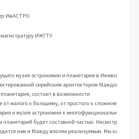
нер ИжАСТРО
л магистратуру ИЖГТУ
ущего музея астрономии и планетария в Ижевске.
оектированной сирийским архитектором Маждом
о планетария, состоит в возможности
от малого к большему, от простого к сложному (по
тария и музея астрономии к многофункциональному
м планетарий будет составной частью. Несмотря на
идится нам и Мажду вполне реализуемым. Мы как