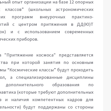
льный опыт
организации на базе 12 опорных
 классов” (школьных астрономических
них программ внеурочных
практико-
нятий
с центром притяжения в ДД(Ю)Т
жок) и с использованием современных
ических приборов.
а "Притяжение космоса" представляется
ства при которой занятия по основным
мы “Космические классы” будут проходить
ол, а специализированные дисциплины
и дополнительного образования по
навтика (которые требуют дополнительных
ов и наличия компетентных кадров для
ельности
) будут поддержаны со стороны