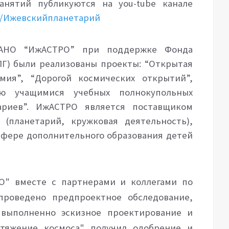
нятий публикуются на you-tube канале
/c/Ижевскийпланетарий
 АНО “ИжАСТРО” при поддержке Фонда
ПГ) были реализованы проекты: “Открытая
омия”, “Дорогой космических открытий”,
ию учащимися учебных полнокупольных
риев”. ИжАСТРО является поставщиком
 (планетарий, кружковая деятельность),
сфере дополнительного образования детей
" вместе с партнерами и коллегами по
проведено предпроектное обследование,
 выполненно эскизное проектирование и
тяжение космоса" получил одобрение и