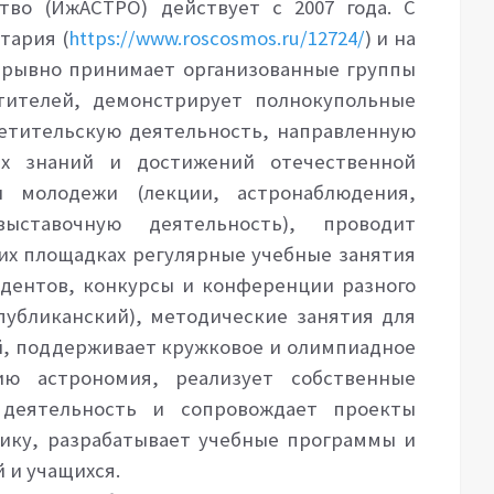
тво (ИжАСТРО) действует с 2007 года. С
тария (
https://www.roscosmos.ru/12724/
) и на
ерывно принимает организованные группы
тителей, демонстрирует полнокупольные
етительскую деятельность, направленную
их знаний и достижений отечественной
 молодежи (лекции, астронаблюдения,
выставочную деятельность), проводит
их площадках регулярные учебные занятия
удентов, конкурсы и конференции разного
публиканский), методические занятия для
, поддерживает кружковое и олимпиадное
нию астрономия,
реализует собственные
 деятельность и сопровождает проекты
ику, разрабатывает учебные программы и
 и учащихся.