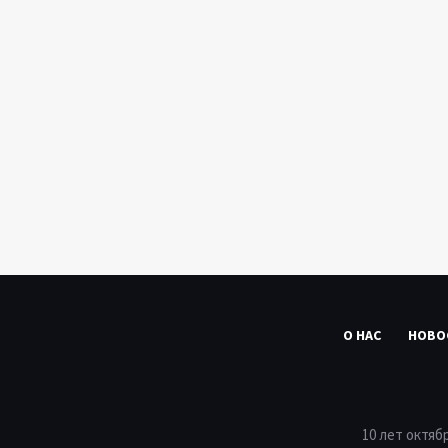
О НАС
НОВО
10 лет октяб