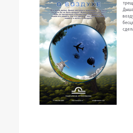
трещ
Дыша
возд
бесц
сдела