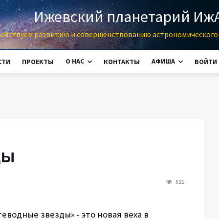
Ижевский планетарий Иж
ействуем развитию и совершенствованию астрономического 
О НАС
АФИША
СТИ
ПРОЕКТЫ
КОНТАКТЫ
ВОЙТИ
ды
521
теводные звезды» - это новая веха в