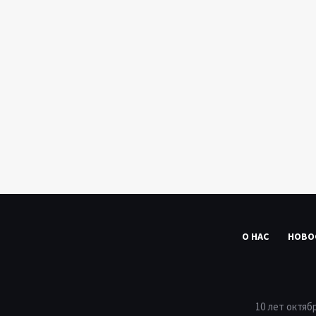
О НАС
НОВО
10 лет октяб