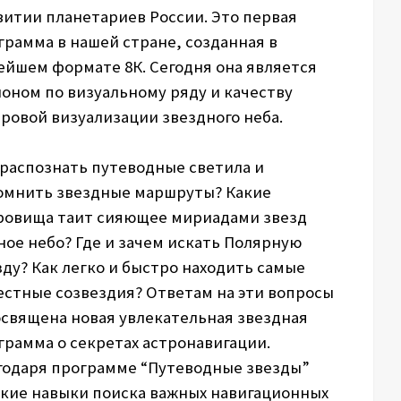
витии планетариев России. Это первая
грамма в нашей стране, созданная в
ейшем формате 8К. Сегодня она является
лоном по визуальному ряду и качеству
ровой визуализации звездного неба.
 распознать путеводные светила и
омнить звездные маршруты? Какие
ровища таит сияющее мириадами звезд
ное небо? Где и зачем искать Полярную
зду? Как легко и быстро находить самые
естные созвездия? Ответам на эти вопросы
освящена новая увлекательная звездная
грамма о секретах астронавигации.
годаря программе “Путеводные звезды”
ские навыки поиска важных навигационных