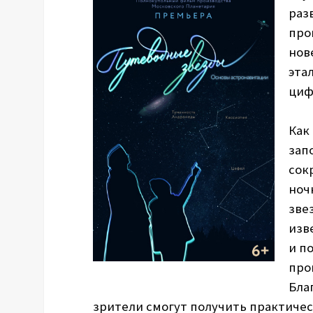
раз
про
нов
эта
циф
Как
зап
сок
ноч
зве
изв
и п
про
Бла
зрители смогут получить практиче