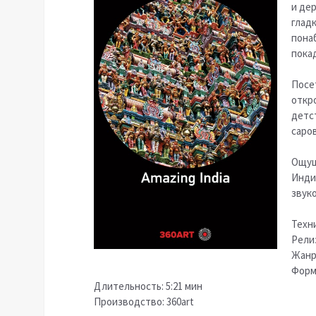
и де
глад
пона
покад
Посе
откр
детс
саров
Ощущ
Инди
звук
Техн
Релиз
Жанр
Форм
Длительность: 5:21 мин
Производство: 360art