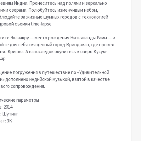
ревням Индии. Пронеситесь над полями и зеркально
кими озерами. Полюбуйтесь изменчивым небом,
блюдайте за жизнью шумных городов с технологией
ровой съемки time-lapse.
тите Экачакру — место рождения Нитьянанды Рамы — и
ойте для себя священный город Вриндаван, где провел
тво Кришна. А напоследок окунитесь в озеро Кусум-
ар.
ение погружения в путешествие по «Удивительной
и» дополнено индийской музыкой, взятой в качестве
ового сопровождения.
ические параметры
: 2014
: Шутинг
ат: 3K