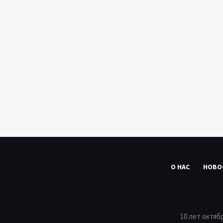
О НАС
НОВО
10 лет октяб