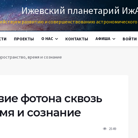
Ижевский планетарий Иж
ействуем развитию и совершенствованию астрономического 
О НАС
АФИША
СТИ
ПРОЕКТЫ
КОНТАКТЫ
ВОЙТИ
ространство, время и сознание
вие фотона сквозь
мя и сознание
2549