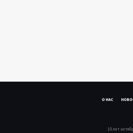
О НАС
НОВО
10 лет октяб