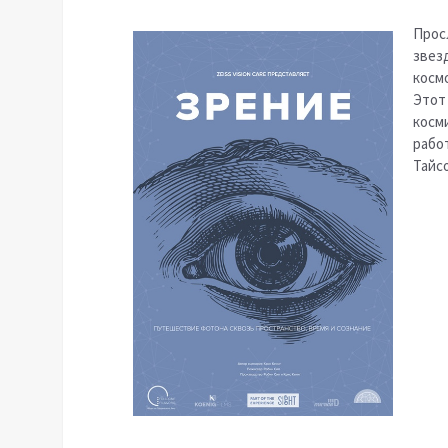
Прос
звез
космо
Этот
косм
рабо
Тайсо