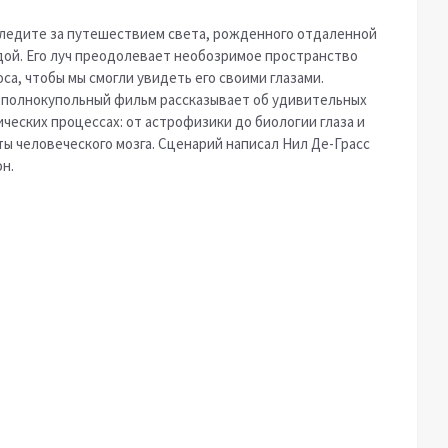
ледите за путешествием света, рожденного отдаленной
дой. Его луч преодолевает необозримое пространство
са, чтобы мы смогли увидеть его своими глазами.
 полнокупольный фильм рассказывает об удивительных
ических процессах: от астрофизики до биологии глаза и
ты человеческого мозга. Сценарий написал Нил Де-Грасс
н.