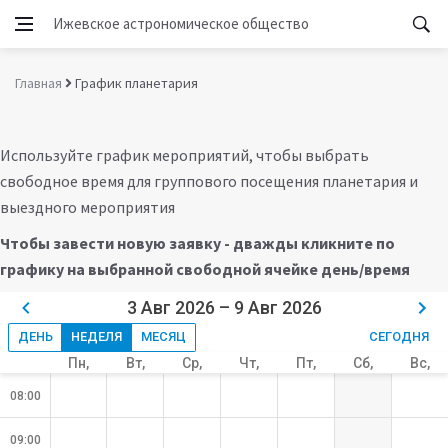
Ижевское астрономическое общество
Главная
График планетария
Используйте график мероприятий, чтобы выбрать
свободное время для группового посещения планетария и
выездного мероприятия
Чтобы завести новую заявку - дважды кликните по
графику на выбранной свободной ячейке день/время
3 Aвг 2026 – 9 Aвг 2026
ДЕНЬ
НЕДЕЛЯ
МЕСЯЦ
СЕГОДНЯ
Пн,
Вт,
Ср,
Чт,
Пт,
Сб,
Вс,
Август
Август 4
Август 5
Август 6
Август 7
Август 8
Август 9
3
08:00
09:00