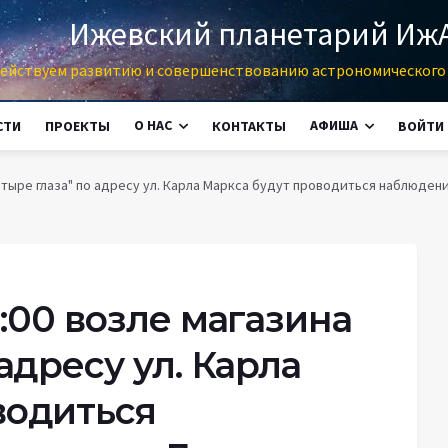
Ижевский планетарий Иж
ействуем развитию и совершенствованию астрономического 
О НАС
АФИША
СТИ
ПРОЕКТЫ
КОНТАКТЫ
ВОЙТИ
"Четыре глаза" по адресу ул. Карла Маркса будут проводиться наблюдени
22:00 возле магазина
адресу ул. Карла
водиться