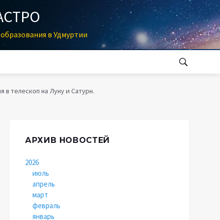
АСТРО
образования в Удмуртии
я в телескоп на Луну и Сатурн.
АРХИВ НОВОСТЕЙ
2026
июль
апрель
март
февраль
январь