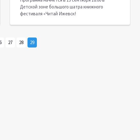
Детской зоне большого шатра книжного
фестиваля «Читай Ижевск!
6
27
28
29