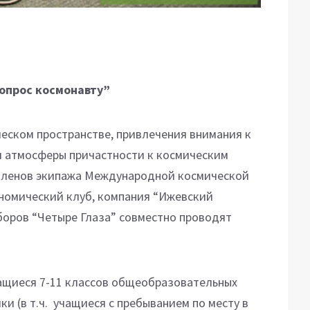
опрос космонавту”
ском пространстве, привлечения внимания к
я атмосферы причастности к космическим
членов экипажа Международной космической
ономический клуб, компания “Ижевский
боров “Четыре Глаза” совместно проводят
чащиеся 7-11 классов общеобразовательных
ки (в т.ч. учащиеся c пребыванием по месту в