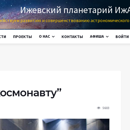
Ижевский планетарий Иж
ействуем развитию и совершенствованию астрономического 
О НАС
АФИША
СТИ
ПРОЕКТЫ
КОНТАКТЫ
ВОЙТИ
космонавту”
5603