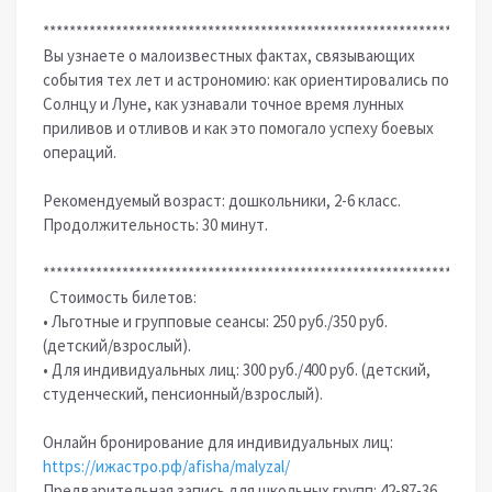
********************************************************************
Вы узнаете о малоизвестных фактах, связывающих
события тех лет и астрономию: как ориентировались по
Солнцу и Луне, как узнавали точное время лунных
приливов и отливов и как это помогало успеху боевых
операций.
Рекомендуемый возраст: дошкольники, 2-6 класс.
Продолжительность: 30 минут.
********************************************************************
Стоимость билетов:
• Льготные и групповые сеансы: 250 руб./350 руб.
(детский/взрослый).
• Для индивидуальных лиц: 300 руб./400 руб. (детский,
студенческий, пенсионный/взрослый).
Онлайн бронирование для индивидуальных лиц:
https://ижастро.рф/afisha/malyzal/
Предварительная запись для школьных групп: 42-87-36