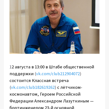
1
2 августа в 13:00 в Штабе общественной
поддержки
(
vk.com/club212904072
)
состоится Классная встреча
(
vk.com/club182619262
)
с лётчиком-
космонавтом, Героем Российской
Федерации Александром Лазуткиным —
бортинженером 23-й основной