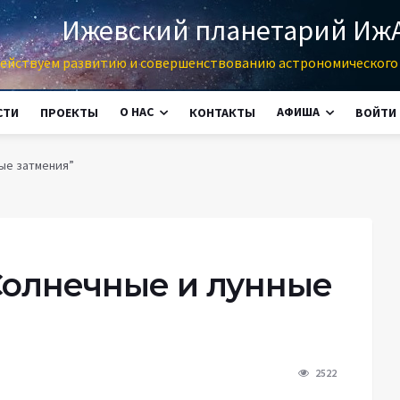
Ижевский планетарий Иж
ействуем развитию и совершенствованию астрономического 
О НАС
АФИША
СТИ
ПРОЕКТЫ
КОНТАКТЫ
ВОЙТИ
ные затмения”
 "Солнечные и лунные
2522