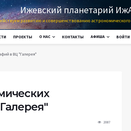
Ижевский планетарий Иж
ействуем развитию и совершенствованию астрономического 
О НАС
АФИША
СТИ
ПРОЕКТЫ
КОНТАКТЫ
ВОЙТИ
фий в ВЦ "Галерея"
мических
"Галерея"
2087